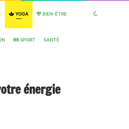
E
YOGA
BIEN-ÊTRE
Switch
ON
SPORT
SANTÉ
skin
votre énergie