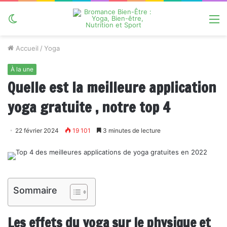
Switch
M
skin
Accueil
/
Yoga
À la une
Quelle est la meilleure application
yoga gratuite , notre top 4
22 février 2024
19 101
3 minutes de lecture
Sommaire
Les effets du yoga sur le physique et