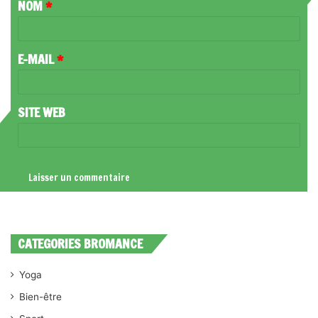
NOM
*
A
I
R
E-MAIL
*
E
*
SITE WEB
CATEGORIES BROMANCE
Yoga
Bien-être