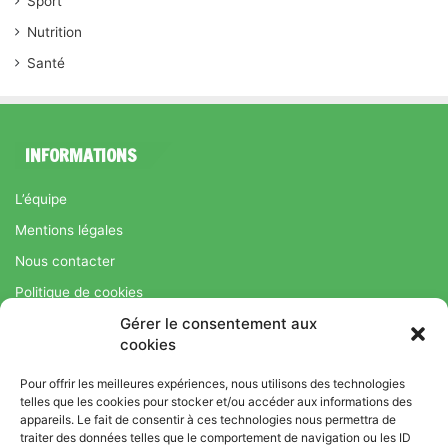
Sport
Nutrition
Santé
INFORMATIONS
L’équipe
Mentions légales
Nous contacter
Politique de cookies
Gérer le consentement aux
Régime Savoir Maigrir.fr : La méthode Jean-Michel Cohen pour
cookies
une perte de poids durable
Pour offrir les meilleures expériences, nous utilisons des technologies
telles que les cookies pour stocker et/ou accéder aux informations des
appareils. Le fait de consentir à ces technologies nous permettra de
© Copyright 2026, Tous droits réservés |
Bromance
traiter des données telles que le comportement de navigation ou les ID