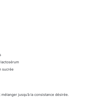
s
e lactosérum
on sucrée
 mélanger jusqu’à la consistance désirée.