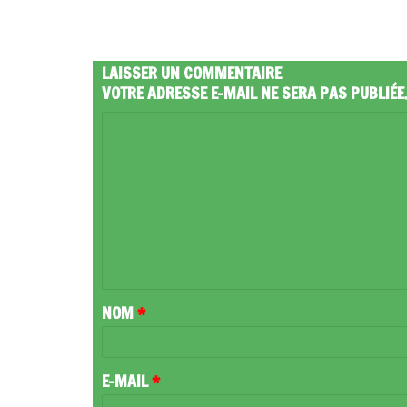
LAISSER UN COMMENTAIRE
VOTRE ADRESSE E-MAIL NE SERA PAS PUBLIÉE
C
O
M
M
E
N
T
NOM
*
A
I
R
E-MAIL
*
E