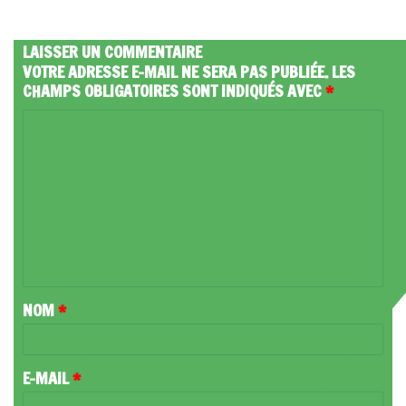
LAISSER UN COMMENTAIRE
VOTRE ADRESSE E-MAIL NE SERA PAS PUBLIÉE.
LES
CHAMPS OBLIGATOIRES SONT INDIQUÉS AVEC
*
C
O
M
M
E
N
T
NOM
*
A
I
R
E-MAIL
*
E