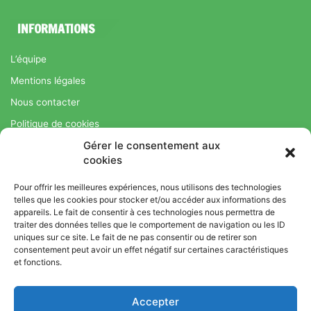
INFORMATIONS
L’équipe
Mentions légales
Nous contacter
Politique de cookies
Gérer le consentement aux
Régime Savoir Maigrir.fr : La méthode Jean-Michel Cohen pour
cookies
une perte de poids durable
Pour offrir les meilleures expériences, nous utilisons des technologies
telles que les cookies pour stocker et/ou accéder aux informations des
appareils. Le fait de consentir à ces technologies nous permettra de
© Copyright 2026, Tous droits réservés |
Bromance
traiter des données telles que le comportement de navigation ou les ID
uniques sur ce site. Le fait de ne pas consentir ou de retirer son
Bien-Être : Yoga, Bien-être, Nutrition et Sport
consentement peut avoir un effet négatif sur certaines caractéristiques
L’équipe
Mentions légales
Nous contacter
et fonctions.
Politique de cookies
Accepter
Régime Savoir Maigrir.fr : La méthode Jean-Michel Cohen pour