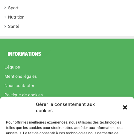
Sport
Nutrition
Santé
INFORMATIONS
L’équipe
Mentions légales
Nous contacter
Politique de cookies
Gérer le consentement aux
Régime Savoir Maigrir.fr : La méthode Jean-Michel Cohen pour
cookies
une perte de poids durable
Pour offrir les meilleures expériences, nous utilisons des technologies
telles que les cookies pour stocker et/ou accéder aux informations des
appareils. Le fait de consentir à ces technologies nous permettra de