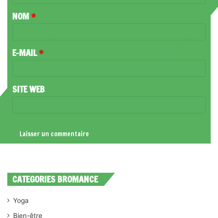
T
NOM
*
A
I
R
E-MAIL
*
E
*
SITE WEB
CATEGORIES BROMANCE
Yoga
Bien-être