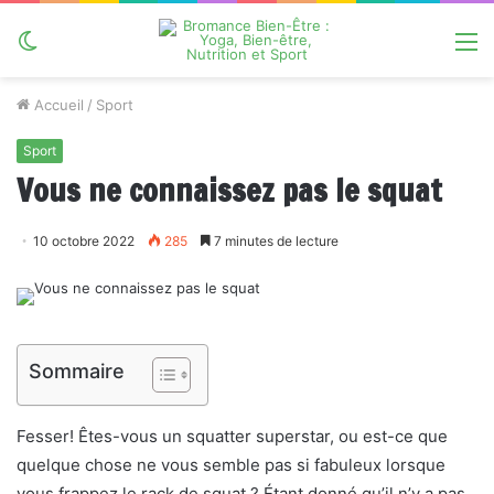
Switch
M
skin
Accueil
/
Sport
Sport
Vous ne connaissez pas le squat
10 octobre 2022
285
7 minutes de lecture
Sommaire
Fesser! Êtes-vous un squatter superstar, ou est-ce que
quelque chose ne vous semble pas si fabuleux lorsque
vous frappez le rack de squat ? Étant donné qu’il n’y a pas