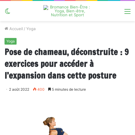
Switch
M
skin
Accueil
/
Yoga
Yoga
Pose de chameau, déconstruite : 9
exercices pour accéder à
l’expansion dans cette posture
2 août 2022
400
5 minutes de lecture