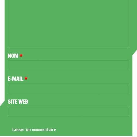
O
M
M
E
N
T
NOM
*
A
I
R
E-MAIL
*
E
*
SITE WEB