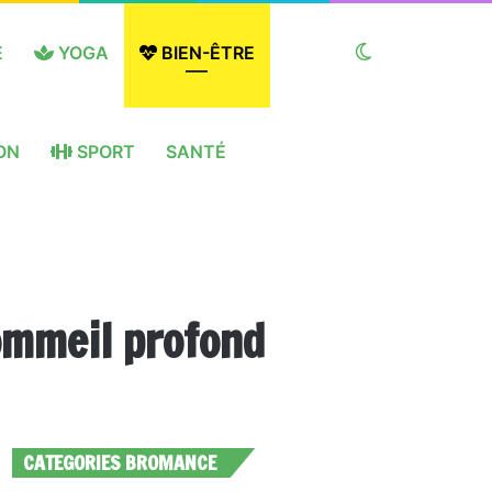
E
YOGA
BIEN-ÊTRE
Switch
ON
SPORT
SANTÉ
skin
ommeil profond
CATEGORIES BROMANCE