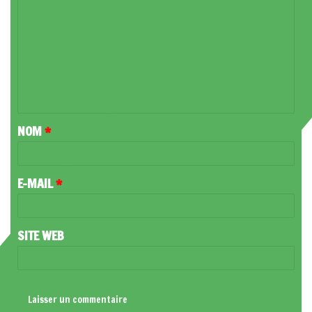
O
M
M
E
N
T
NOM
*
A
I
R
E-MAIL
*
E
*
SITE WEB