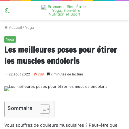
Switch
M
skin
Accueil
/
Yoga
Yoga
Les meilleures poses pour étirer
les muscles endoloris
22 août 2022
289
7 minutes de lecture
Sommaire
Vous souffrez de douleurs musculaires ? Peut-être que