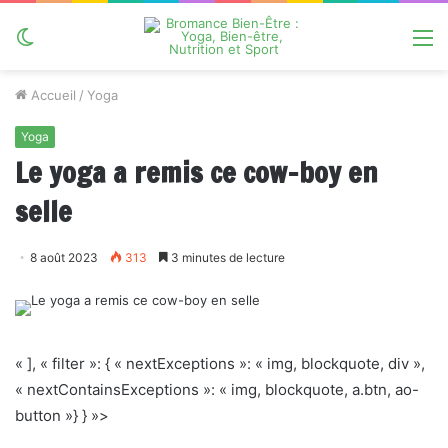
Switch
M
skin
Accueil
/
Yoga
Yoga
Le yoga a remis ce cow-boy en
selle
8 août 2023
313
3 minutes de lecture
« ], « filter »: { « nextExceptions »: « img, blockquote, div »,
« nextContainsExceptions »: « img, blockquote, a.btn, ao-
button »} } »>