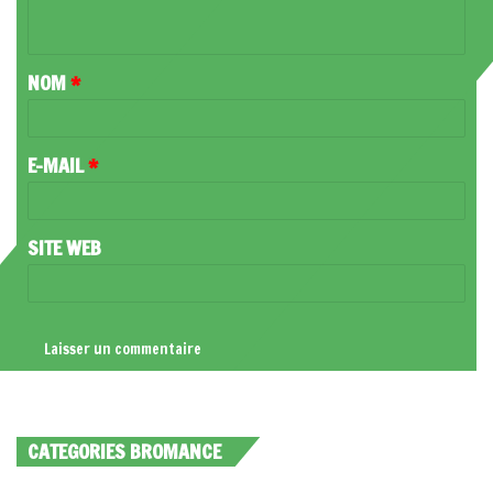
N
T
NOM
*
A
I
R
E-MAIL
*
E
*
SITE WEB
CATEGORIES BROMANCE