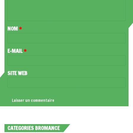
E
N
T
NOM
*
A
I
R
E-MAIL
*
E
*
SITE WEB
CATEGORIES BROMANCE