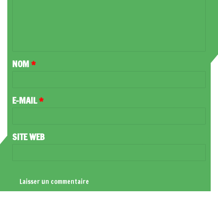
M
E
N
T
NOM
*
A
I
R
E-MAIL
*
E
*
SITE WEB