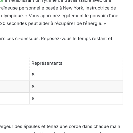
ce
en établissant un rythme de travail stable avec une
raîneuse personnelle basée à New York, instructrice de
ie olympique. « Vous apprenez également le pouvoir d’une
0 secondes peut aider à récupérer de l’énergie. »
xercices ci-dessous. Reposez-vous le temps restant et
Représentants
8
8
8
a largeur des épaules et tenez une corde dans chaque main