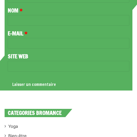
T
NOM
*
A
I
R
E-MAIL
*
E
*
SITE WEB
CATEGORIES BROMANCE
Yoga
Bien-être