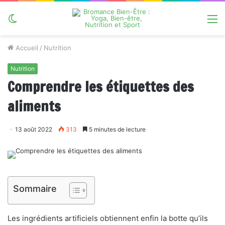
Switch
M
skin
Accueil
/
Nutrition
Nutrition
Comprendre les étiquettes des
aliments
13 août 2022
313
5 minutes de lecture
Sommaire
Les ingrédients artificiels obtiennent enfin la botte qu’ils