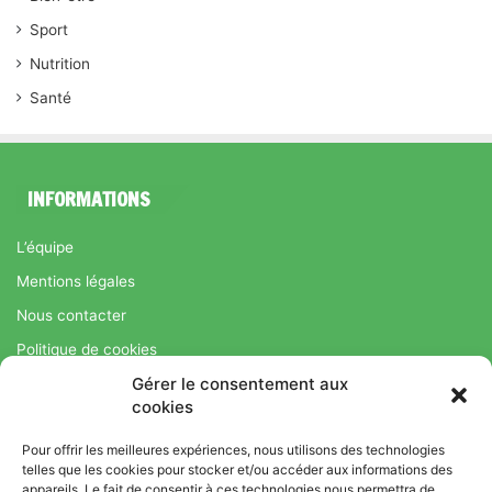
Sport
Nutrition
Santé
INFORMATIONS
L’équipe
Mentions légales
Nous contacter
Politique de cookies
Gérer le consentement aux
Régime Savoir Maigrir.fr : La méthode Jean-Michel Cohen pour
cookies
une perte de poids durable
Pour offrir les meilleures expériences, nous utilisons des technologies
telles que les cookies pour stocker et/ou accéder aux informations des
appareils. Le fait de consentir à ces technologies nous permettra de