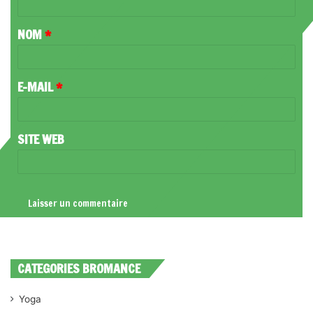
T
NOM
*
A
I
R
E-MAIL
*
E
*
SITE WEB
CATEGORIES BROMANCE
Yoga