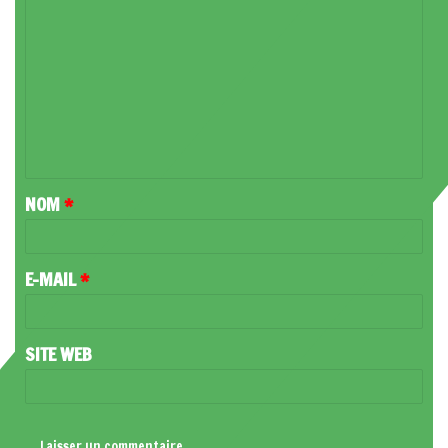
O
M
M
E
N
T
NOM
*
A
I
R
E-MAIL
*
E
*
SITE WEB