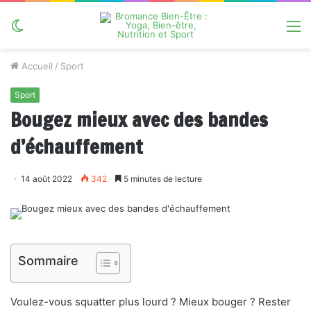
Switch
M
skin
Accueil
/
Sport
Sport
Bougez mieux avec des bandes
d’échauffement
14 août 2022
342
5 minutes de lecture
Sommaire
Voulez-vous squatter plus lourd ? Mieux bouger ? Rester