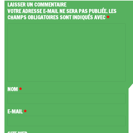
LAISSER UN COMMENTAIRE
VOTRE ADRESSE E-MAIL NE SERA PAS PUBLIÉE.
LES
CHAMPS OBLIGATOIRES SONT INDIQUÉS AVEC
*
C
O
M
M
E
N
T
NOM
*
A
I
R
E-MAIL
*
E
*