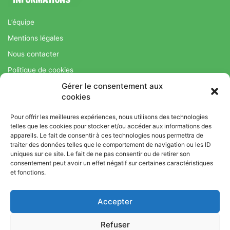
L’équipe
Mentions légales
Nous contacter
Politique de cookies
Gérer le consentement aux
Régime Savoir Maigrir.fr : La méthode Jean-Michel Cohen pour
cookies
une perte de poids durable
Pour offrir les meilleures expériences, nous utilisons des technologies
telles que les cookies pour stocker et/ou accéder aux informations des
appareils. Le fait de consentir à ces technologies nous permettra de
© Copyright 2026, Tous droits réservés |
Bromance
traiter des données telles que le comportement de navigation ou les ID
uniques sur ce site. Le fait de ne pas consentir ou de retirer son
Bien-Être : Yoga, Bien-être, Nutrition et Sport
consentement peut avoir un effet négatif sur certaines caractéristiques
L’équipe
Mentions légales
Nous contacter
et fonctions.
Politique de cookies
Accepter
Régime Savoir Maigrir.fr : La méthode Jean-Michel Cohen pour
une perte de poids durable
Refuser