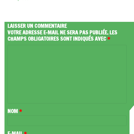
LAISSER UN COMMENTAIRE
VOTRE ADRESSE E-MAIL NE SERA PAS PUBLIÉE.
LES
CHAMPS OBLIGATOIRES SONT INDIQUÉS AVEC
*
C
O
M
M
E
N
T
NOM
*
A
I
R
E-MAIL
*