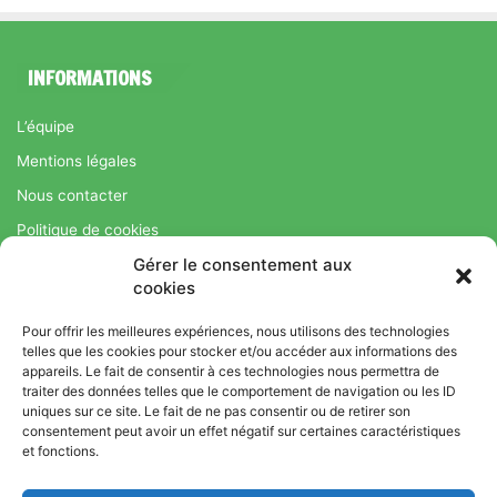
INFORMATIONS
L’équipe
Mentions légales
Nous contacter
Politique de cookies
Gérer le consentement aux
Régime Savoir Maigrir.fr : La méthode Jean-Michel Cohen pour
cookies
une perte de poids durable
Pour offrir les meilleures expériences, nous utilisons des technologies
telles que les cookies pour stocker et/ou accéder aux informations des
appareils. Le fait de consentir à ces technologies nous permettra de
© Copyright 2026, Tous droits réservés |
Bromance
traiter des données telles que le comportement de navigation ou les ID
uniques sur ce site. Le fait de ne pas consentir ou de retirer son
Bien-Être : Yoga, Bien-être, Nutrition et Sport
consentement peut avoir un effet négatif sur certaines caractéristiques
L’équipe
Mentions légales
Nous contacter
et fonctions.
Politique de cookies