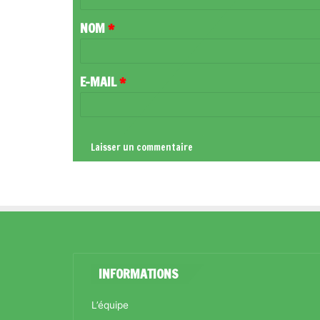
T
NOM
*
A
I
R
E-MAIL
*
E
*
INFORMATIONS
L’équipe