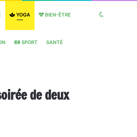
E
YOGA
BIEN-ÊTRE
Switch
ON
SPORT
SANTÉ
skin
soirée de deux