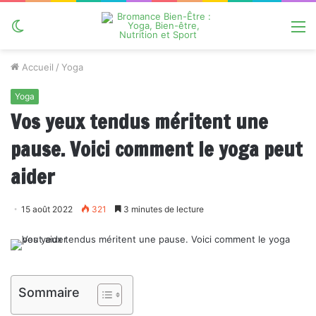
Switch
M
skin
Accueil
/
Yoga
Yoga
Vos yeux tendus méritent une
pause. Voici comment le yoga peut
aider
15 août 2022
321
3 minutes de lecture
Sommaire