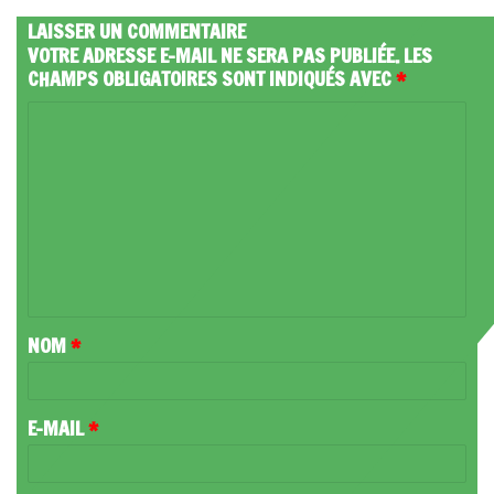
LAISSER UN COMMENTAIRE
VOTRE ADRESSE E-MAIL NE SERA PAS PUBLIÉE.
LES
CHAMPS OBLIGATOIRES SONT INDIQUÉS AVEC
*
C
O
M
M
E
N
T
NOM
*
A
I
R
E-MAIL
*
E
*