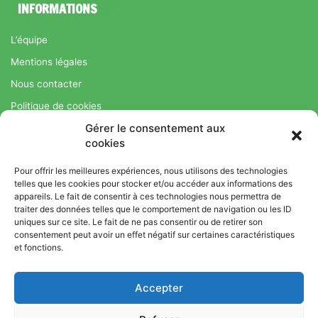
INFORMATIONS
L’équipe
Mentions légales
Nous contacter
Politique de cookies
Gérer le consentement aux
Régime Savoir Maigrir.fr : La méthode Jean-Michel Cohen pour
cookies
une perte de poids durable
Pour offrir les meilleures expériences, nous utilisons des technologies
telles que les cookies pour stocker et/ou accéder aux informations des
appareils. Le fait de consentir à ces technologies nous permettra de
© Copyright 2026, Tous droits réservés |
Bromance
traiter des données telles que le comportement de navigation ou les ID
uniques sur ce site. Le fait de ne pas consentir ou de retirer son
Bien-Être : Yoga, Bien-être, Nutrition et Sport
consentement peut avoir un effet négatif sur certaines caractéristiques
L’équipe
Mentions légales
Nous contacter
et fonctions.
Politique de cookies
Accepter
Régime Savoir Maigrir.fr : La méthode Jean-Michel Cohen pour
une perte de poids durable