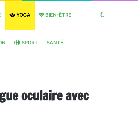
E
YOGA
BIEN-ÊTRE
Switch
ON
SPORT
SANTÉ
skin
gue oculaire avec