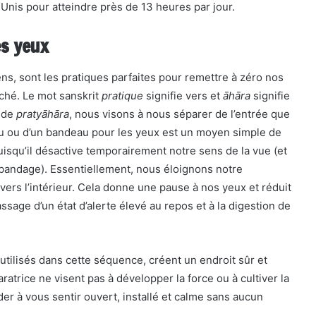
nis pour atteindre près de 13 heures par jour.
es yeux
ens,
sont les pratiques parfaites pour remettre à zéro nos
ché. Le mot sanskrit
pratique
signifie vers et
āhāra
signifie
e de
pratyāhāra
, nous visons à nous séparer de l’entrée que
u ou d’un bandeau pour les yeux est un moyen simple de
uisqu’il désactive temporairement notre sens de la vue (et
e bandage). Essentiellement, nous éloignons notre
vers l’intérieur. Cela donne une pause à nos yeux et réduit
sage d’un état d’alerte élevé au repos et à la digestion de
 utilisés dans cette séquence, créent un endroit sûr et
atrice ne visent pas à développer la force ou à cultiver la
ider à vous sentir ouvert, installé et calme sans aucun