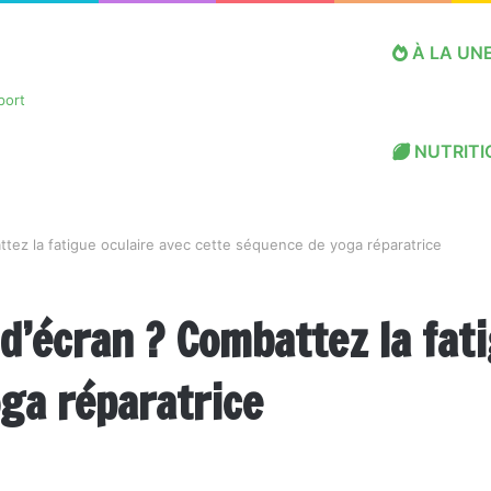
À LA UN
NUTRITI
tez la fatigue oculaire avec cette séquence de yoga réparatrice
’écran ? Combattez la fati
ga réparatrice