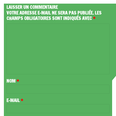
LAISSER UN COMMENTAIRE
VOTRE ADRESSE E-MAIL NE SERA PAS PUBLIÉE.
LES
CHAMPS OBLIGATOIRES SONT INDIQUÉS AVEC
*
C
O
M
M
E
N
T
NOM
*
A
I
R
E-MAIL
*
E
*