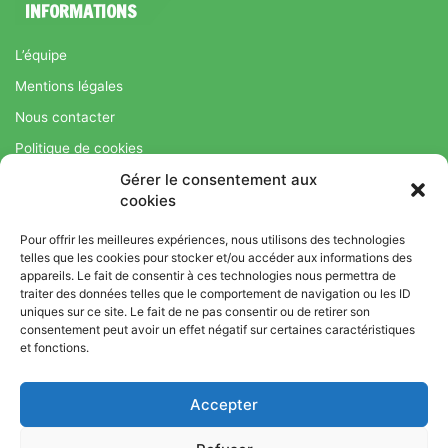
INFORMATIONS
L’équipe
Mentions légales
Nous contacter
Politique de cookies
Gérer le consentement aux
Régime Savoir Maigrir.fr : La méthode Jean-Michel Cohen pour
cookies
une perte de poids durable
Pour offrir les meilleures expériences, nous utilisons des technologies
telles que les cookies pour stocker et/ou accéder aux informations des
appareils. Le fait de consentir à ces technologies nous permettra de
© Copyright 2026, Tous droits réservés |
Bromance
traiter des données telles que le comportement de navigation ou les ID
Bien-Être : Yoga, Bien-être, Nutrition et Sport
uniques sur ce site. Le fait de ne pas consentir ou de retirer son
consentement peut avoir un effet négatif sur certaines caractéristiques
L’équipe
Mentions légales
Nous contacter
et fonctions.
Politique de cookies
Accepter
Régime Savoir Maigrir.fr : La méthode Jean-Michel Cohen pour
une perte de poids durable