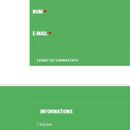
T
NOM
*
A
I
R
E-MAIL
*
E
*
INFORMATIONS
L’équipe