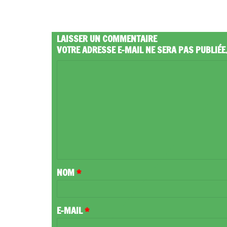
LAISSER UN COMMENTAIRE
VOTRE ADRESSE E-MAIL NE SERA PAS PUBLIÉE
C
O
M
M
E
N
T
NOM
*
A
I
R
E-MAIL
*
E