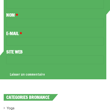
N
T
NOM
*
A
I
R
E-MAIL
*
E
*
SITE WEB
CATEGORIES BROMANCE
Yoga