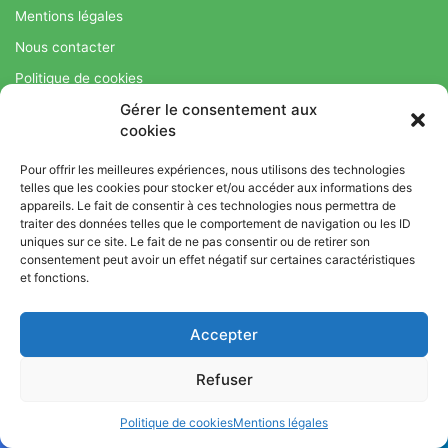
Mentions légales
Nous contacter
Politique de cookies
Gérer le consentement aux
Régime Savoir Maigrir.fr : La méthode Jean-Michel Cohen pour
cookies
une perte de poids durable
Pour offrir les meilleures expériences, nous utilisons des technologies
telles que les cookies pour stocker et/ou accéder aux informations des
appareils. Le fait de consentir à ces technologies nous permettra de
© Copyright 2026, Tous droits réservés |
Bromance
traiter des données telles que le comportement de navigation ou les ID
uniques sur ce site. Le fait de ne pas consentir ou de retirer son
Bien-Être : Yoga, Bien-être, Nutrition et Sport
consentement peut avoir un effet négatif sur certaines caractéristiques
L’équipe
Mentions légales
Nous contacter
et fonctions.
Politique de cookies
Accepter
Régime Savoir Maigrir.fr : La méthode Jean-Michel Cohen pour
une perte de poids durable
Refuser
Politique de cookies
Mentions légales