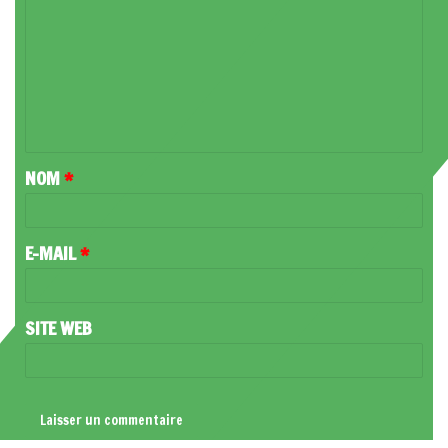
O
M
M
E
N
T
NOM
*
A
I
R
E-MAIL
*
E
*
SITE WEB