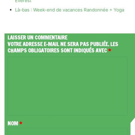
Everest
Là-bas : Week-end de vacances Randonnée + Yoga
LAISSER UN COMMENTAIRE
VOTRE ADRESSE E-MAIL NE SERA PAS PUBLIÉE.
LES
CHAMPS OBLIGATOIRES SONT INDIQUÉS AVEC
*
C
O
M
M
E
N
T
NOM
*
A
I