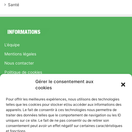
Santé
INFORMATIONS
L’équipe
Mentions légales
Nous contacter
Politique de cookies
Gérer le consentement aux
Régime Savoir Maigrir.fr : La méthode Jean-Michel Cohen pour
cookies
une perte de poids durable
Pour offrir les meilleures expériences, nous utilisons des technologies
telles que les cookies pour stocker et/ou accéder aux informations des
appareils. Le fait de consentir à ces technologies nous permettra de
© Copyright 2026, Tous droits réservés |
Bromance
traiter des données telles que le comportement de navigation ou les ID
Bien-Être : Yoga, Bien-être, Nutrition et Sport
uniques sur ce site. Le fait de ne pas consentir ou de retirer son
consentement peut avoir un effet négatif sur certaines caractéristiques
L’équipe
Mentions légales
Nous contacter
et fonctions.