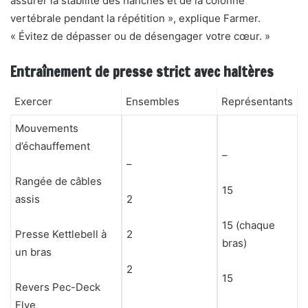
assurer la stabilité des hanches et de la colonne
vertébrale pendant la répétition », explique Farmer.
« Évitez de dépasser ou de désengager votre cœur. »
Entraînement de presse strict avec haltères
Exercer
Ensembles
Représentants
Mouvements
d’échauffement
–
–
Rangée de câbles
15
assis
2
15 (chaque
Presse Kettlebell à
2
bras)
un bras
2
15
Revers Pec-Deck
Flye