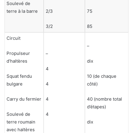
Soulevé de
terre à la barre
2/3
75
3/2
85
Circuit
–
Propulseur
–
d’haltères
dix
4
Squat fendu
10 (de chaque
bulgare
4
côté)
Carry du fermier
4
40 (nombre total
d’étapes)
Soulevé de
4
terre roumain
dix
avec haltères