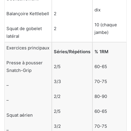
dix
Balançoire Kettlebell
2
10 (chaque
Squat de gobelet
2
jambe)
latéral
Exercices principaux
Séries/Répétions
% 1RM
Presse à pousser
2/5
60-65
Snatch-Grip
3/3
70-75
–
2/2
80-90
–
2/5
60-65
Squat aérien
3/2
70-75
–