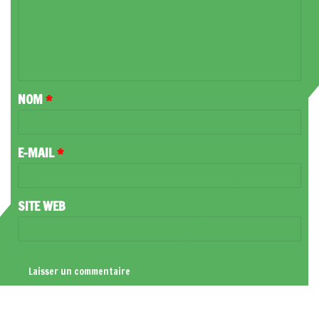
M
E
N
T
NOM
*
A
I
R
E-MAIL
*
E
*
SITE WEB