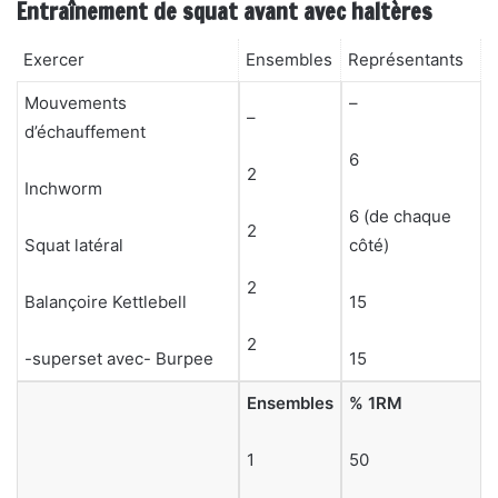
Entraînement de squat avant avec haltères
Exercer
Ensembles
Représentants
Mouvements
–
–
d’échauffement
6
2
Inchworm
6 (de chaque
2
Squat latéral
côté)
2
Balançoire Kettlebell
15
2
-superset avec- Burpee
15
Ensembles
% 1RM
1
50