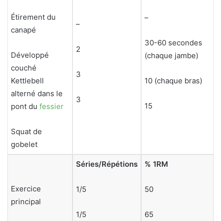
Étirement du
–
–
canapé
30-60 secondes
2
Développé
(chaque jambe)
couché
3
Kettlebell
10 (chaque bras)
alterné dans le
3
15
pont du
fessier
Squat de
gobelet
Séries/Répétions
% 1RM
Exercice
1/5
50
principal
1/5
65