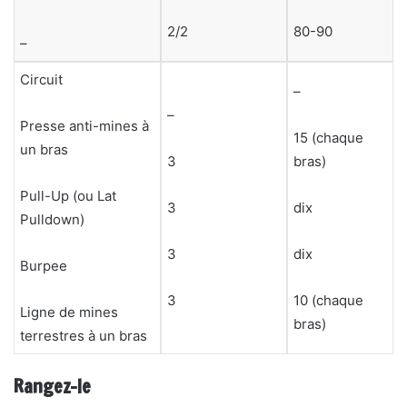
2/2
80-90
–
Circuit
–
–
Presse anti-mines à
15 (chaque
un bras
3
bras)
Pull-Up (ou Lat
3
dix
Pulldown)
3
dix
Burpee
3
10 (chaque
Ligne de mines
bras)
terrestres à un bras
Rangez-le