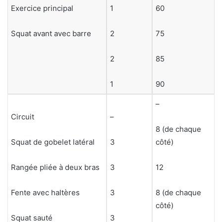
Exercice principal
1
60
Squat avant avec barre
2
75
2
85
1
90
–
Circuit
–
8 (de chaque
Squat de gobelet latéral
3
côté)
Rangée pliée à deux bras
3
12
Fente avec haltères
3
8 (de chaque
côté)
Squat sauté
3