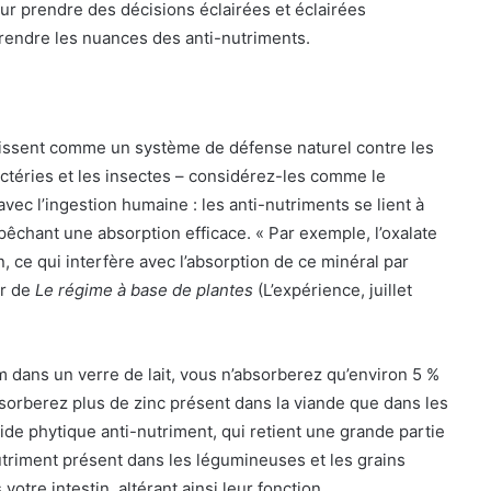
our prendre des décisions éclairées et éclairées
rendre les nuances des anti-nutriments.
agissent comme un système de défense naturel contre les
ctéries et les insectes – considérez-les comme le
ec l’ingestion humaine : les anti-nutriments se lient à
pêchant une absorption efficace. « Par exemple, l’oxalate
n, ce qui interfère avec l’absorption de ce minéral par
ur de
Le régime à base de plantes
(L’expérience, juillet
 dans un verre de lait, vous n’absorberez qu’environ 5 %
orberez plus de zinc présent dans la viande que dans les
cide phytique anti-nutriment, qui retient une grande partie
-nutriment présent dans les légumineuses et les grains
otre intestin, altérant ainsi leur fonction.