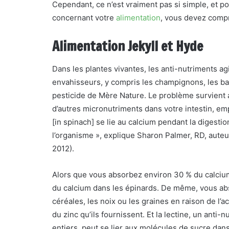
Cependant, ce n’est vraiment pas si simple, et p
concernant votre
alimentation
, vous devez comp
Alimentation Jekyll et Hyde
Dans les plantes vivantes, les anti-nutriments 
envahisseurs, y compris les champignons, les ba
pesticide de Mère Nature. Le problème survient av
d’autres micronutriments dans votre intestin, em
[in spinach] se lie au calcium pendant la digestio
l’organisme », explique Sharon Palmer, RD, aute
2012).
Alors que vous absorbez environ 30 % du calcium
du calcium dans les épinards. De même, vous abs
céréales, les noix ou les graines en raison de l’a
du zinc qu’ils fournissent. Et la lectine, un anti
entiers, peut se lier aux molécules de sucre dans v