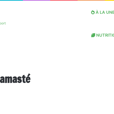
À LA UN
NUTRITI
Namasté