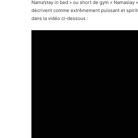
Nama’stay in bed » ou short de gym « Namaslay »
décrivent comme extrêmement puissant et spiritu
dans la vidéo ci-dessous :