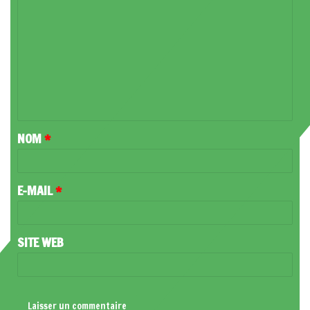
O
M
M
E
N
T
NOM
*
A
I
R
E-MAIL
*
E
*
SITE WEB