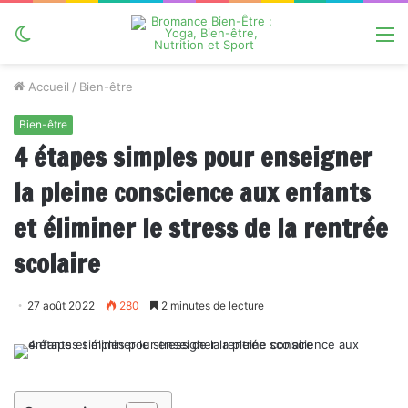
Switch
M
skin
Accueil
/
Bien-être
Bien-être
4 étapes simples pour enseigner
la pleine conscience aux enfants
et éliminer le stress de la rentrée
scolaire
27 août 2022
280
2 minutes de lecture