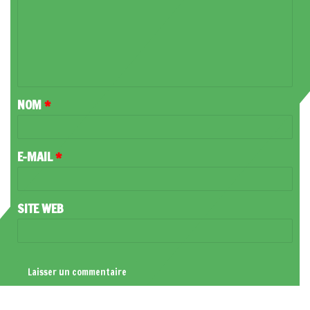
M
M
E
N
T
NOM
*
A
I
R
E-MAIL
*
E
*
SITE WEB