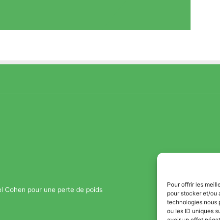
Pour offrir les mei
el Cohen pour une perte de poids
pour stocker et/ou 
technologies nous 
ou les ID uniques s
avoir un effet négat