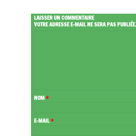
LAISSER UN COMMENTAIRE
VOTRE ADRESSE E-MAIL NE SERA PAS PUBLIÉE
C
O
M
M
E
N
T
NOM
*
A
I
R
E-MAIL
*
E
*