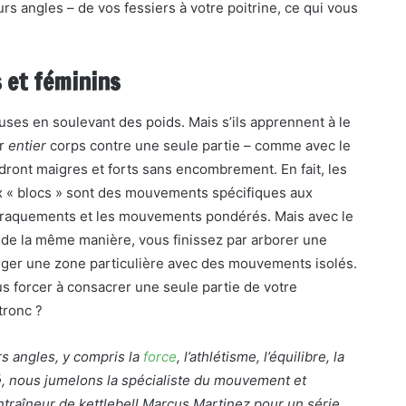
rs angles – de vos fessiers à votre poitrine, ce qui vous
 et féminins
es en soulevant des poids. Mais s’ils apprennent à le
ur
entier
corps contre une seule partie – comme avec le
endront maigres et forts sans encombrement. En fait, les
x « blocs » sont des mouvements spécifiques aux
 craquements et les mouvements pondérés. Mais avec le
es de la même manière, vous finissez par arborer une
rger une zone particulière avec des mouvements isolés.
us forcer à consacrer une seule partie de votre
tronc ?
s angles, y compris la
force
, l’athlétisme, l’équilibre, la
té, nous jumelons la spécialiste du mouvement et
entraîneur de kettlebell Marcus Martinez pour un
série