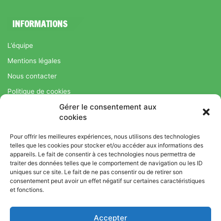
INFORMATIONS
L’équipe
Mentions légales
Nous contacter
Politique de cookies
Gérer le consentement aux
Régime Savoir Maigrir.fr : La méthode Jean-Michel Cohen pour
cookies
une perte de poids durable
Pour offrir les meilleures expériences, nous utilisons des technologies
telles que les cookies pour stocker et/ou accéder aux informations des
appareils. Le fait de consentir à ces technologies nous permettra de
© Copyright 2026, Tous droits réservés |
Bromance
traiter des données telles que le comportement de navigation ou les ID
uniques sur ce site. Le fait de ne pas consentir ou de retirer son
Bien-Être : Yoga, Bien-être, Nutrition et Sport
consentement peut avoir un effet négatif sur certaines caractéristiques
L’équipe
Mentions légales
Nous contacter
et fonctions.
Politique de cookies
Accepter
Régime Savoir Maigrir.fr : La méthode Jean-Michel Cohen pour