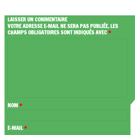
LAISSER UN COMMENTAIRE
VOTRE ADRESSE E-MAIL NE SERA PAS PUBLIÉE.
LES
CHAMPS OBLIGATOIRES SONT INDIQUÉS AVEC
*
C
O
M
M
E
N
T
NOM
*
A
I
R
E-MAIL
*
E