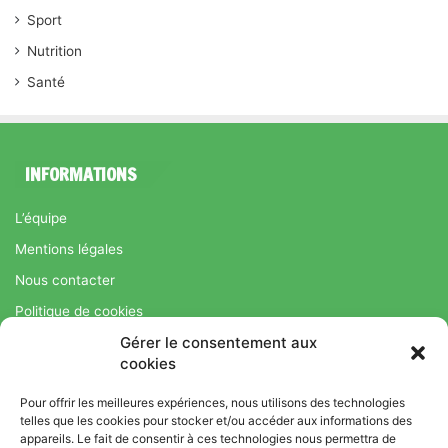
Sport
Nutrition
Santé
INFORMATIONS
L’équipe
Mentions légales
Nous contacter
Politique de cookies
Gérer le consentement aux
Régime Savoir Maigrir.fr : La méthode Jean-Michel Cohen pour
cookies
une perte de poids durable
Pour offrir les meilleures expériences, nous utilisons des technologies
telles que les cookies pour stocker et/ou accéder aux informations des
appareils. Le fait de consentir à ces technologies nous permettra de
© Copyright 2026, Tous droits réservés |
Bromance