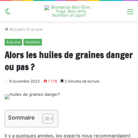
Switch
M
skin
Accueil
/
À la une
À la une
Nutrition
Alors les huiles de graines danger
ou pas ?
8 novembre 2023
1 178
3 minutes de lecture
Sommaire
Il y a quelques années, les experts nous recommandaient