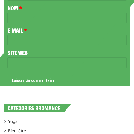
T
NOM
*
A
I
R
E-MAIL
*
E
*
SITE WEB
CATEGORIES BROMANCE
Yoga
Bien-être