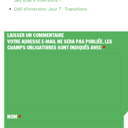
des bras + inversions ?
Défi d’inversion, Jour 7 : Transitions
LAISSER UN COMMENTAIRE
VOTRE ADRESSE E-MAIL NE SERA PAS PUBLIÉE.
LES
CHAMPS OBLIGATOIRES SONT INDIQUÉS AVEC
*
C
O
M
M
E
N
T
NOM
*
A
I