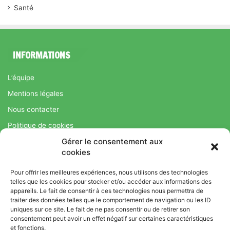
Santé
INFORMATIONS
L’équipe
Mentions légales
Nous contacter
Politique de cookies
Gérer le consentement aux
Régime Savoir Maigrir.fr : La méthode Jean-Michel Cohen pour
cookies
une perte de poids durable
Pour offrir les meilleures expériences, nous utilisons des technologies
telles que les cookies pour stocker et/ou accéder aux informations des
appareils. Le fait de consentir à ces technologies nous permettra de
© Copyright 2026, Tous droits réservés |
Bromance
traiter des données telles que le comportement de navigation ou les ID
uniques sur ce site. Le fait de ne pas consentir ou de retirer son
Bien-Être : Yoga, Bien-être, Nutrition et Sport
consentement peut avoir un effet négatif sur certaines caractéristiques
L’équipe
Mentions légales
Nous contacter
et fonctions.