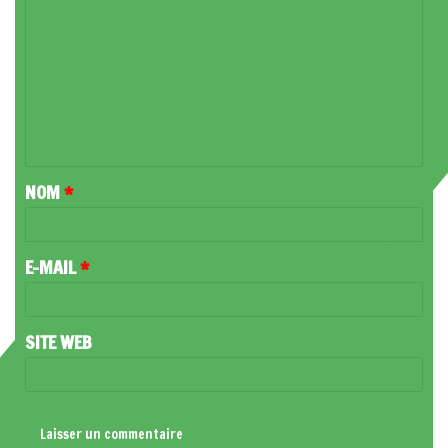
O
M
M
E
N
T
NOM
*
A
I
R
E-MAIL
*
E
*
SITE WEB