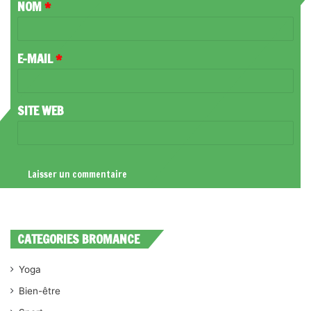
NOM
*
A
I
R
E-MAIL
*
E
*
SITE WEB
CATEGORIES BROMANCE
Yoga
Bien-être