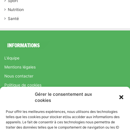
Sport
Nutrition
Santé
INFORMATIONS
L’équipe
Mentions légales
Nous contacter
Politique de cookies
Gérer le consentement aux
Régime Savoir Maigrir.fr : La méthode Jean-Michel Cohen pour
cookies
une perte de poids durable
Pour offrir les meilleures expériences, nous utilisons des technologies
telles que les cookies pour stocker et/ou accéder aux informations des
appareils. Le fait de consentir à ces technologies nous permettra de
© Copyright 2026, Tous droits réservés |
Bromance
traiter des données telles que le comportement de navigation ou les ID