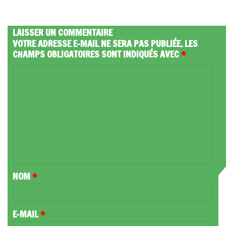
LAISSER UN COMMENTAIRE
VOTRE ADRESSE E-MAIL NE SERA PAS PUBLIÉE.
LES
CHAMPS OBLIGATOIRES SONT INDIQUÉS AVEC
*
C
O
M
M
E
N
T
NOM
*
A
I
R
E-MAIL
*
E