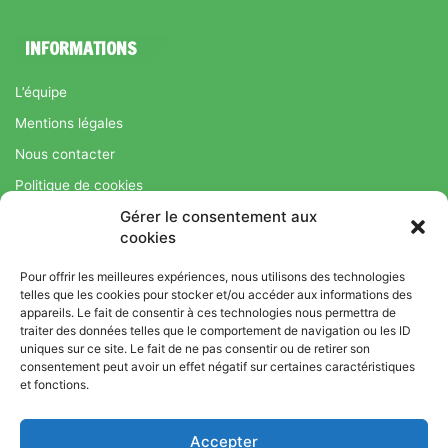
INFORMATIONS
L’équipe
Mentions légales
Nous contacter
Politique de cookies
Gérer le consentement aux
Régime Savoir Maigrir.fr : La méthode Jean-Michel Cohen pour
cookies
une perte de poids durable
Pour offrir les meilleures expériences, nous utilisons des technologies
telles que les cookies pour stocker et/ou accéder aux informations des
appareils. Le fait de consentir à ces technologies nous permettra de
© Copyright 2026, Tous droits réservés |
Bromance
traiter des données telles que le comportement de navigation ou les ID
uniques sur ce site. Le fait de ne pas consentir ou de retirer son
Bien-Être : Yoga, Bien-être, Nutrition et Sport
consentement peut avoir un effet négatif sur certaines caractéristiques
L’équipe
Mentions légales
Nous contacter
et fonctions.
Politique de cookies
Accepter
Régime Savoir Maigrir.fr : La méthode Jean-Michel Cohen pour