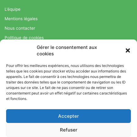
L’équipe
Mentions légales
Nous contacter
Politique de cookies
Gérer le consentement aux
Régime Savoir Maigrir.fr : La méthode Jean-Michel Cohen pour
cookies
une perte de poids durable
Pour offrir les meilleures expériences, nous utilisons des technologies
telles que les cookies pour stocker et/ou accéder aux informations des
appareils. Le fait de consentir à ces technologies nous permettra de
© Copyright 2026, Tous droits réservés |
Bromance
traiter des données telles que le comportement de navigation ou les ID
uniques sur ce site. Le fait de ne pas consentir ou de retirer son
Bien-Être : Yoga, Bien-être, Nutrition et Sport
consentement peut avoir un effet négatif sur certaines caractéristiques
L’équipe
Mentions légales
Nous contacter
et fonctions.
Politique de cookies
Accepter
Régime Savoir Maigrir.fr : La méthode Jean-Michel Cohen pour
une perte de poids durable
Refuser