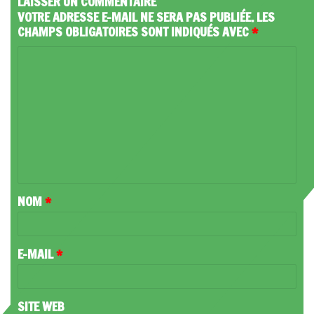
LAISSER UN COMMENTAIRE
VOTRE ADRESSE E-MAIL NE SERA PAS PUBLIÉE.
LES
CHAMPS OBLIGATOIRES SONT INDIQUÉS AVEC
*
C
O
M
M
E
N
T
NOM
*
A
I
R
E-MAIL
*
E
*
SITE WEB