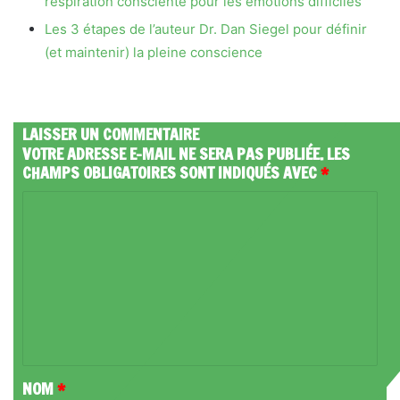
respiration consciente pour les émotions difficiles
Les 3 étapes de l’auteur Dr. Dan Siegel pour définir
(et maintenir) la pleine conscience
LAISSER UN COMMENTAIRE
VOTRE ADRESSE E-MAIL NE SERA PAS PUBLIÉE.
LES
CHAMPS OBLIGATOIRES SONT INDIQUÉS AVEC
*
C
O
M
M
E
N
T
NOM
*
A