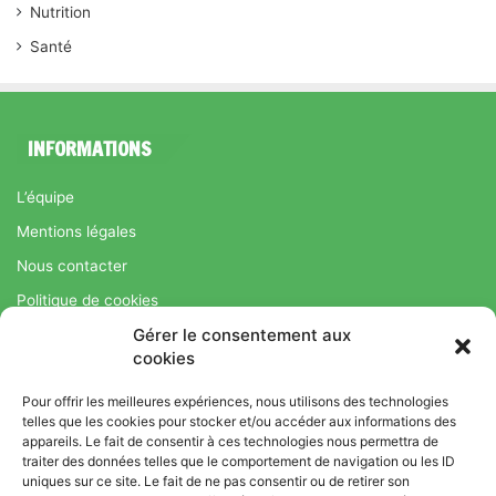
Nutrition
Santé
INFORMATIONS
L’équipe
Mentions légales
Nous contacter
Politique de cookies
Gérer le consentement aux
Régime Savoir Maigrir.fr : La méthode Jean-Michel Cohen pour
cookies
une perte de poids durable
Pour offrir les meilleures expériences, nous utilisons des technologies
telles que les cookies pour stocker et/ou accéder aux informations des
appareils. Le fait de consentir à ces technologies nous permettra de
© Copyright 2026, Tous droits réservés |
Bromance
traiter des données telles que le comportement de navigation ou les ID
uniques sur ce site. Le fait de ne pas consentir ou de retirer son
Bien-Être : Yoga, Bien-être, Nutrition et Sport