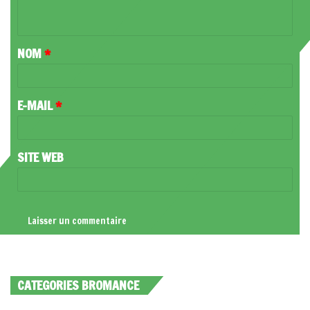
N
T
NOM
*
A
I
R
E-MAIL
*
E
*
SITE WEB
CATEGORIES BROMANCE