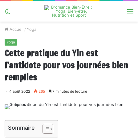
Switch
M
skin
Accueil
/
Yoga
Yoga
Cette pratique du Yin est
l’antidote pour vos journées bien
remplies
4 août 2022
265
7 minutes de lecture
Sommaire