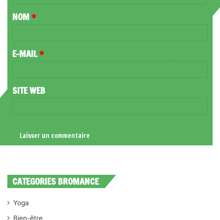
T
NOM
*
A
I
R
E-MAIL
*
E
*
SITE WEB
CATEGORIES BROMANCE
Yoga
Bien-être