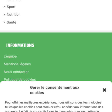
Sport
Nutrition
Santé
INFORMATIONS
L’équipe
Mentions légales
Nous contacter
Politique de cookies
Gérer le consentement aux
Régime Savoir Maigrir.fr : La méthode Jean-Michel Cohen pour
cookies
une perte de poids durable
Pour offrir les meilleures expériences, nous utilisons des technologies
telles que les cookies pour stocker et/ou accéder aux informations des
appareils. Le fait de consentir à ces technologies nous permettra de