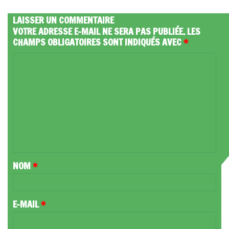
LAISSER UN COMMENTAIRE
VOTRE ADRESSE E-MAIL NE SERA PAS PUBLIÉE.
LES
CHAMPS OBLIGATOIRES SONT INDIQUÉS AVEC
*
C
O
M
M
E
N
T
NOM
*
A
I
R
E-MAIL
*
E