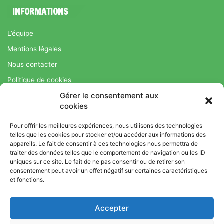
INFORMATIONS
L’équipe
Mentions légales
Nous contacter
Politique de cookies
Gérer le consentement aux
Régime Savoir Maigrir.fr : La méthode Jean-Michel Cohen pour
cookies
une perte de poids durable
Pour offrir les meilleures expériences, nous utilisons des technologies
telles que les cookies pour stocker et/ou accéder aux informations des
appareils. Le fait de consentir à ces technologies nous permettra de
© Copyright 2026, Tous droits réservés |
Bromance
traiter des données telles que le comportement de navigation ou les ID
uniques sur ce site. Le fait de ne pas consentir ou de retirer son
Bien-Être : Yoga, Bien-être, Nutrition et Sport
consentement peut avoir un effet négatif sur certaines caractéristiques
L’équipe
Mentions légales
Nous contacter
et fonctions.
Politique de cookies
Accepter
Régime Savoir Maigrir.fr : La méthode Jean-Michel Cohen pour