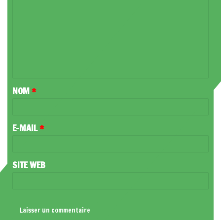
O
M
M
E
N
T
NOM
*
A
I
R
E-MAIL
*
E
*
SITE WEB