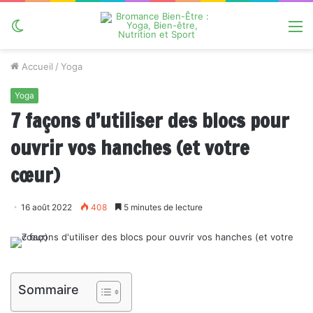
Switch
M
skin
Accueil
/
Yoga
Yoga
7 façons d’utiliser des blocs pour
ouvrir vos hanches (et votre
cœur)
16 août 2022
408
5 minutes de lecture
Sommaire