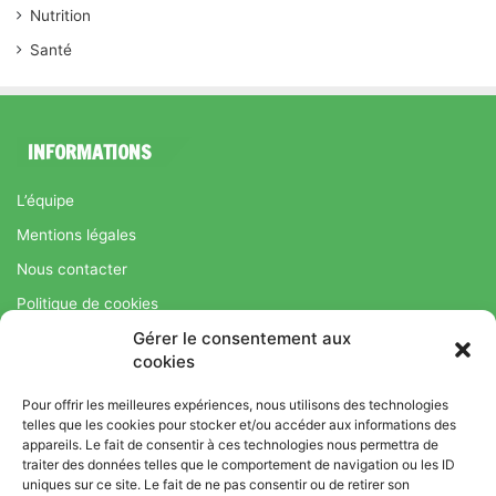
Nutrition
Santé
INFORMATIONS
L’équipe
Mentions légales
Nous contacter
Politique de cookies
Gérer le consentement aux
Régime Savoir Maigrir.fr : La méthode Jean-Michel Cohen pour
cookies
une perte de poids durable
Pour offrir les meilleures expériences, nous utilisons des technologies
telles que les cookies pour stocker et/ou accéder aux informations des
appareils. Le fait de consentir à ces technologies nous permettra de
© Copyright 2026, Tous droits réservés |
Bromance
traiter des données telles que le comportement de navigation ou les ID
uniques sur ce site. Le fait de ne pas consentir ou de retirer son
Bien-Être : Yoga, Bien-être, Nutrition et Sport