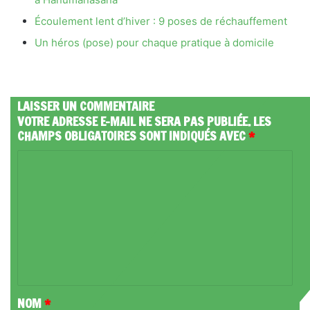
Écoulement lent d’hiver : 9 poses de réchauffement
Un héros (pose) pour chaque pratique à domicile
LAISSER UN COMMENTAIRE
VOTRE ADRESSE E-MAIL NE SERA PAS PUBLIÉE.
LES
CHAMPS OBLIGATOIRES SONT INDIQUÉS AVEC
*
C
O
M
M
E
N
T
NOM
*
A