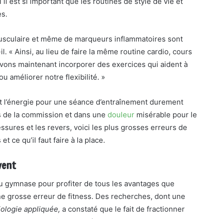
il est si important que les routines de style de vie et
s.
musculaire et même de marqueurs inflammatoires sont
. « Ainsi, au lieu de faire la même routine cardio, cours
evons maintenant incorporer des exercices qui aident à
u améliorer notre flexibilité. »
 et l’énergie pour une séance d’entraînement durement
s de la commission et dans une
douleur
misérable pour le
essures et les revers, voici les plus grosses erreurs de
t ce qu’il faut faire à la place.
vent
u gymnase pour profiter de tous les avantages que
 une grosse erreur de fitness. Des recherches, dont une
ologie appliquée
,
a constaté que le fait de fractionner