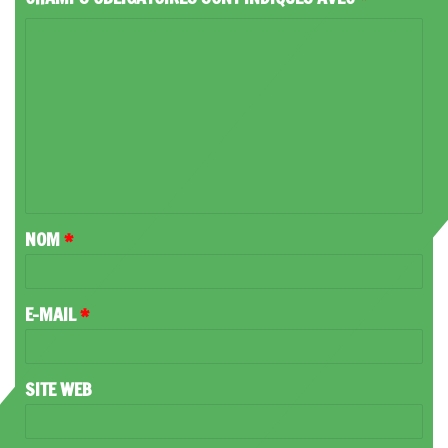
C
O
M
M
E
N
T
NOM
*
A
I
R
E-MAIL
*
E
*
SITE WEB