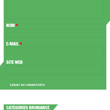
E
N
T
NOM
*
A
I
R
E-MAIL
*
E
*
SITE WEB
CATEGORIES BROMANCE