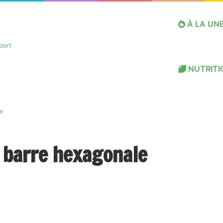
À LA UN
NUTRITI
le
a barre hexagonale